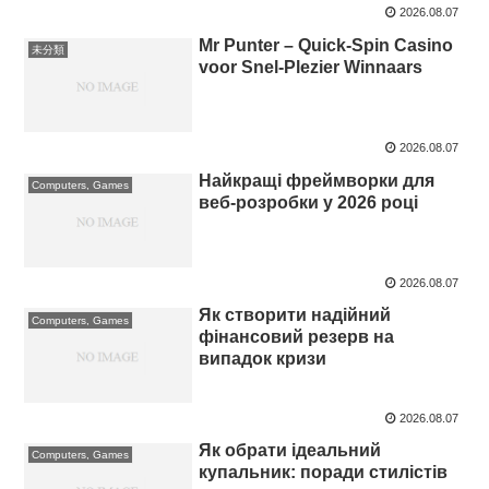
2026.08.07
Mr Punter – Quick‑Spin Casino
未分類
voor Snel‑Plezier Winnaars
2026.08.07
Найкращі фреймворки для
Computers, Games
веб-розробки у 2026 році
2026.08.07
Як створити надійний
Computers, Games
фінансовий резерв на
випадок кризи
2026.08.07
Як обрати ідеальний
Computers, Games
купальник: поради стилістів