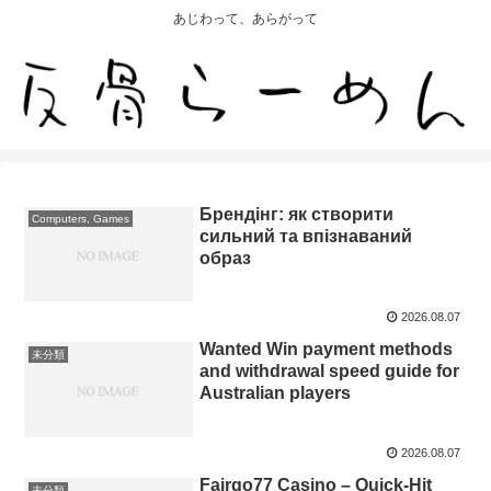
あじわって、あらがって
Брендінг: як створити
Computers, Games
сильний та впізнаваний
образ
2026.08.07
Wanted Win payment methods
未分類
and withdrawal speed guide for
Australian players
2026.08.07
Fairgo77 Casino – Quick‑Hit
未分類