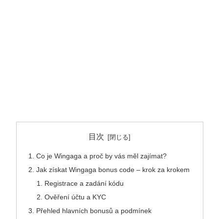
目次
Co je Wingaga a proč by vás měl zajímat?
Jak získat Wingaga bonus code – krok za krokem
Registrace a zadání kódu
Ověření účtu a KYC
Přehled hlavních bonusů a podmínek