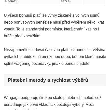
automatu
sázce)
U všech bonusů platí, že výhry získané z volných spinů
nebo bonusových peněz se musí před výběrem několikrát
vsadit. To je standardní podmínka, která chrání kasino i
hráče před zneužitím.
Nezapomeňte sledovat časovou platnost bonusu – většina
uvítacích nabídek má omezenou dobu, během které musíte
splnit wagering požadavky, jinak o bonus přijdete.
Platební metody a rychlost výběrů
Wingaga podporuje širokou škálu platebních metod, což
usnadňuje jak první vklad, tak pozdější výběry. Mezi