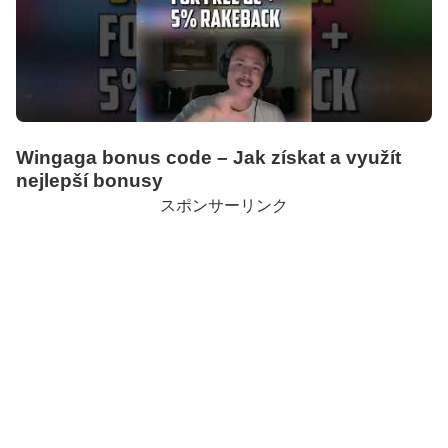
Wingaga bonus code – Jak získat a využít
nejlepší bonusy
スポンサーリンク