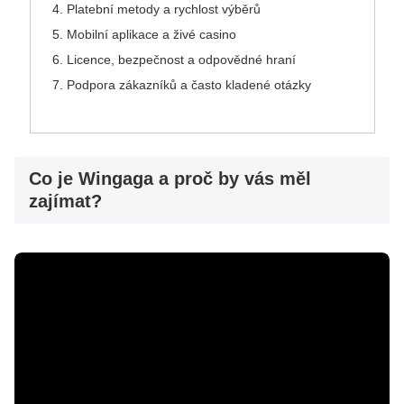
Platební metody a rychlost výběrů
Mobilní aplikace a živé casino
Licence, bezpečnost a odpovědné hraní
Podpora zákazníků a často kladené otázky
Co je Wingaga a proč by vás měl
zajímat?