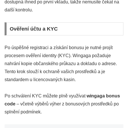
dostupná ihned po první vkladu, takže nemusíte čekat na
další kontrolu.
Ověření účtu a KYC
Po úspěšné registraci a získání bonusu je nutné projít
procesem ověření identity (KYC). Wingaga požaduje
nahrání kopie občanského průkazu a dokladu o adrese.
Tento krok slouží k ochraně vašich prostředků a je
standardem u licencovaných kasin.
Po schválení KYC můžete plně využívat
wingaga bonus
code
– včetně výběrů výher z bonusových prostředků po
splnění podmínek.