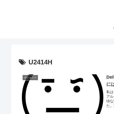
U2414H
De
ガジェット
に
私は
アル
頃な
た。