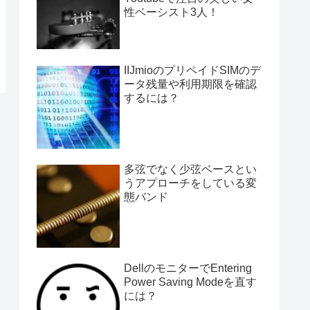
性ベーシスト3人！
IIJmioのプリペイドSIMのデ
ータ残量や利用期限を確認
するには？
多弦でなく少弦ベースとい
うアプローチをしている変
態バンド
DellのモニターでEntering
Power Saving Modeを直す
には？