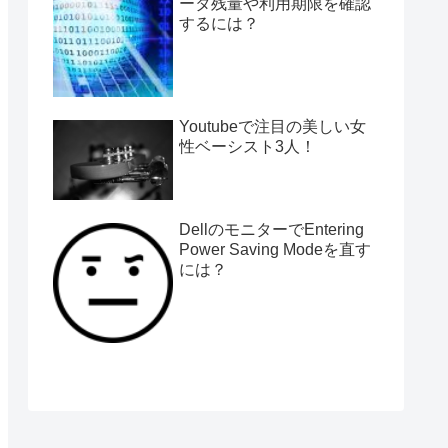
ータ残量や利用期限を確認
するには？
Youtubeで注目の美しい女
性ベーシスト3人！
DellのモニターでEntering
Power Saving Modeを直す
には？