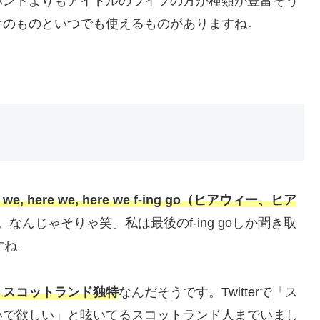
バンドよりもアイドルのライブの方が種類が豊富そう
けのものといつでも使えるものがありますね。
e we, here we, here we f-ing go（ヒアウィー、ヒア
。なんじゃそりゃ笑。私は最後のf-ing goしか聞き取
すね。
、スコットランド独特
なんだそうです。Twitterで「ス
いで欲しい」と呟いてるスコットランド人までいまし