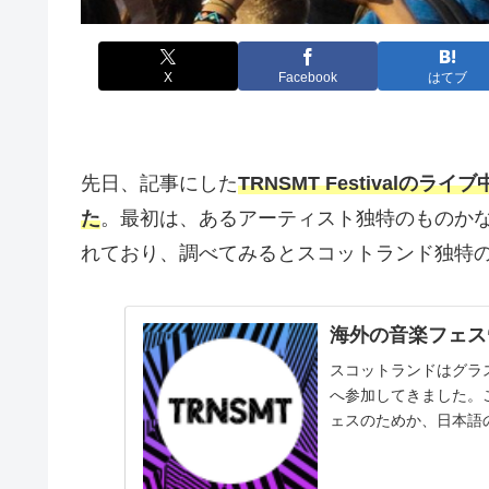
X
Facebook
はてブ
先日、記事にした
TRNSMT Festivalの
た
。最初は、あるアーティスト独特のものか
れており、調べてみるとスコットランド独特
海外の音楽フェス“T
スコットランドはグラスゴ
へ参加してきました。
ェスのためか、日本語
をまと...