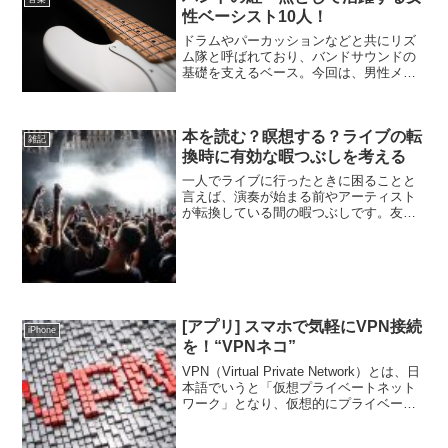
性ベーシスト10人！
ドラムやパーカッションなどと共にリズ
ム隊と呼ばれており、バンドサウンドの
基礎を支えるベース。今回は、男性メン
バーの中で、バンドの紅一点として活躍
する女性ベーシストを10人紹介してみよ
うかと思います。Chloe Duveaux（ex.
本を読む？瞑想する？ライブの転
Doe...
雑記
換時に有効な暇つぶしを考える
一人でライブに行ったときに困ることと
言えば、演奏が始まる前やアーティスト
が転換している間の暇つぶしです。友達
や知り合いのような話し相手がいればい
いのですが、お一人様のときは時間が経
つのが遅いこと…。今回は一人でできる
暇つぶしを自分の経験も踏...
[アプリ] スマホで気軽にVPN接続
iPhone
を！“VPNネコ”
VPN（Virtual Private Network）とは、日
本語でいうと「仮想プライベートネット
ワーク」となり、仮想的にプライベート
な通信を実現する技術です。会社や学校
のシステムに外部からアクセスすると