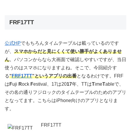
FRF17TT
公式HP
でもちろんタイムテーブルは載っているのです
が、
スマホからだと見にくくて使い勝手がよくありませ
ん
。パソコンからなら大画面で確認しやすいですが、当日
使うのはスマホになりますよね。そこで、今回紹介す
る
“
FRF17TT
“というアプリの出番
となるわけです。FRF
は
F
uji
R
ock
F
estival、17は20
17
年、TTは
T
ime
T
ableで、
その名の通りフジロックのタイムテーブルのためのアプリ
となってます。こちらはiPhone向けのアプリとなりま
す。
FRF17TT