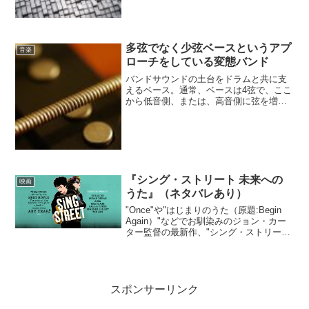
き、セキュリティーを確保するために...
多弦でなく少弦ベースというアプ
音楽
ローチをしている変態バンド
バンドサウンドの土台をドラムと共に支
えるベース。通常、ベースは4弦で、ここ
から低音側、または、高音側に弦を増や
したものを多弦ベースと呼びます。低音
側に1弦追加した5弦ベース、低音と高音
側に1弦ずつ追加した6弦ベースくらいま
では割と一般的。し...
『シング・ストリート 未来への
映画
うた』（ネタバレあり）
"Once"や"はじまりのうた（原題:Begin
Again）"などでお馴染みのジョン・カー
ター監督の最新作、"シング・ストリート
未来へのうた（原題:Sing Street）"を渋谷
シネクイントで観てきました。私は、先
に挙げた2作品が大好...
スポンサーリンク