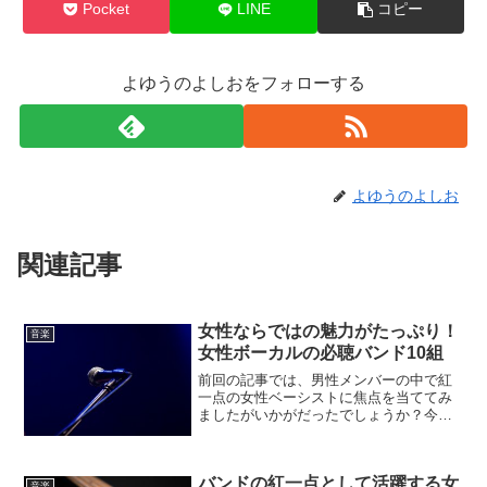
Pocket
LINE
コピー
よゆうのよしおをフォローする
よゆうのよしお
関連記事
女性ならではの魅力がたっぷり！
音楽
女性ボーカルの必聴バンド10組
前回の記事では、男性メンバーの中で紅
一点の女性ベーシストに焦点を当ててみ
ましたがいかがだったでしょうか？今回
は、ボーカルが女性のバンドで、おすす
め10組を紹介してみようかと思います。
またもや偏りがありますが悪しからず。
バンドの紅一点として活躍する女
CHVRCHESエレク...
音楽