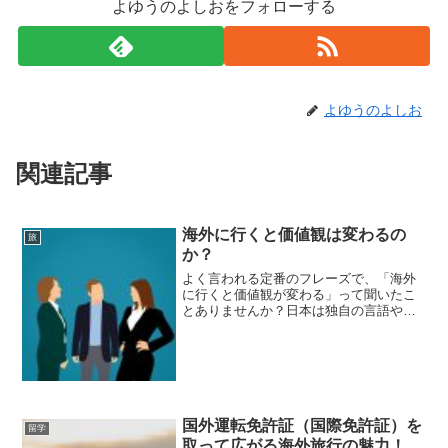
よゆうのよしおをフォローする
よゆうのよしお
関連記事
海外に行くと価値観は変わるの
旅
か？
よく言われる定番のフレーズで、「海外
に行くと価値観が変わる」って聞いたこ
とありませんか？日本は独自の言語や文
化があり、所謂欧米を含む世界との違い
はたくさんあります。さて、この違いか
ら価値観が揺らぐほどの経験をすること
はあるのでしょうか？確か...
国外運転免許証（国際免許証）を
留学
取って広がる海外旅行の魅力！