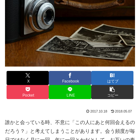
X
Facebook
はてブ
Pocket
LINE
コピー
2017.10.18
2018.05.07
誰かと会っている時、不意に「この人にあと何回会えるの
だろう？」と考えてしまうことがあります。会う頻度が毎
日ではなく月に一回、年に一回とかだとして、お互いの寿