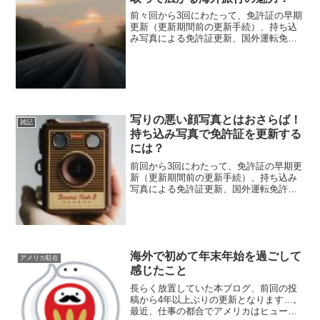
前々回から3回にわたって、免許証の早期
更新（更新期間前の更新手続）、持ち込
み写真による免許証更新、国外運転免許
証（国際免許証）の発行について、私の
経験をまとめています。最後となる今回
は、国外運転免許証（国際免許証）の発
行についてです。この記...
写りの悪い顔写真とはおさらば！
雑記
持ち込み写真で免許証を更新する
には？
前回から3回にわたって、免許証の早期更
新（更新期間前の更新手続）、持ち込み
写真による免許証更新、国外運転免許証
（国際免許証）の発行について、私の経
験をまとめています。今回は、持ち込み
写真による免許証更新についてです。こ
の記事は、2017年1...
海外で初めて年末年始を過ごして
アメリカ駐在
感じたこと
長らく放置していた本ブログ、前回の投
稿から4年以上ぶりの更新となります…。
最近、仕事の都合でアメリカはヒュース