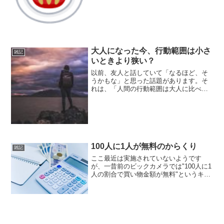
トンに転勤になりまして、数年間はこち
らに滞在する予定ですので、現地にいる
利点を活かして生の情報などをマイペー
スに発信できればと思っ...
大人になった今、行動範囲は小さ
雑記
いときより狭い？
以前、友人と話していて「なるほど、そ
うかもな」と思った話題があります。そ
れは、「人間の行動範囲は大人に比べて
子どもの方が広い」というものです。い
きなりでピンとこないのではないかと思
いますが、一体どういうことでしょう？
「行動範囲」の定義ここで...
100人に1人が無料のからくり
雑記
ここ最近は実施されていないようです
が、一昔前のビックカメラでは"100人に1
人の割合で買い物金額が無料"というキャ
ンペーンを行っていました。テレビCMで
も宣伝していたので覚えてる方も多いか
と思います。レシートに当たりと出てい
れば一円も払わず...