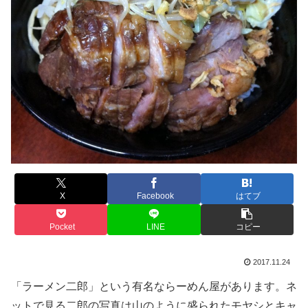
X
Facebook
はてブ
Pocket
LINE
コピー
2017.11.24
「ラーメン二郎」という有名ならーめん屋があります。ネ
ットで見る二郎の写真は山のように盛られたモヤシとキャ