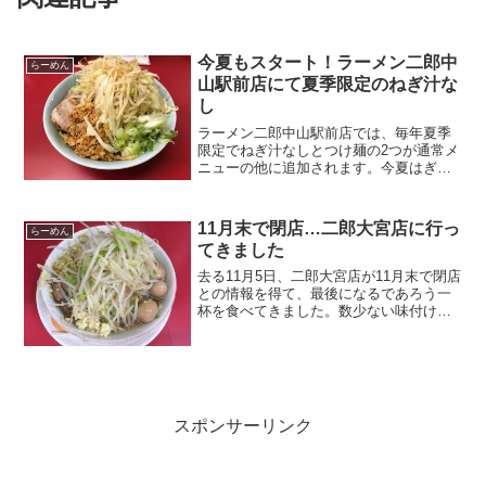
今夏もスタート！ラーメン二郎中
らーめん
山駅前店にて夏季限定のねぎ汁な
し
ラーメン二郎中山駅前店では、毎年夏季
限定でねぎ汁なしとつけ麺の2つが通常メ
ニューの他に追加されます。今夏はぎょ
っ玉つけ麺も加えて、3つの限定メニュー
が2週間おきにローテンションされるよう
です。私はねぎ汁なしもつけ麺も食べた
11月末で閉店…二郎大宮店に行っ
らーめん
事がありますが、つ...
てきました
去る11月5日、二郎大宮店が11月末で閉店
との情報を得て、最後になるであろう一
杯を食べてきました。数少ない味付けう
ずらが食べられる店舗だったので残念で
なりません。これから行かれる方のため
に情報をまとめてみました。店舗の外
観。繁華街にあるので...
スポンサーリンク