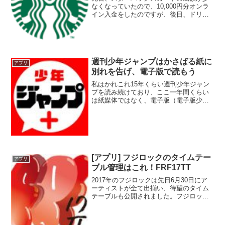
なくなっていたので、10,000円分オンラ
イン入金をしたのですが、後日、ドリン
クが無料になるドリンクチケットがメー
ルで送られてきていました。これは、今
スタバで行っているキャンペーンで、ス
ターバックスカード...
週刊少年ジャンプはかさばる紙に
アプリ
別れを告げ、電子版で読もう
私はかれこれ15年くらい週刊少年ジャン
プを読み続けており、ここ一年間くらい
は紙媒体ではなく、電子版（電子版少年
ジャンプ）を買うようになりました。最
初は友人に勧められてだったのですが、
今では紙に戻ろうとはとても思えませ
ん。私にとっては、電子版...
[アプリ] フジロックのタイムテー
アプリ
ブル管理はこれ！FRF17TT
2017年のフジロックは先日6月30日にア
ーティストが全て出揃い、待望のタイム
テーブルも公開されました。フジロック
はステージがいくつも分かれており、ス
テージ間の移動もサマソニなど他のフェ
スよりも時間がかかります。そのため、