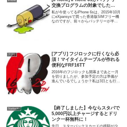
iPhone
交換プログラムの対象でした…
私が今使ってるiPhone 6sは、2015年10月
にeXpansysで買った香港版SIMフリー機
なのですが、前々からバッテリーが半分
近く残っていても突然電源が落ちること
があり、ずっと不審に思っていました。
そんな折、AppleがiPhone...
[アプリ] フジロックに行くなら必
アプリ
須！マイタイムテーブルが作れる
便利なFRF16TT
2016年のフジロックも開幕まであと一月
を切りましたが、参加予定の方は準備が
進んでいるでしょうか？私は3日とも行く
予定ですが、例年通り準備は一向に進ん
でいません…。特に、アーティストの予
習が…。現時点で既にタイムテーブルは
発表されていますの...
【終了しました】今ならスタバで
Starbucks
5,000円以上チャージするとドリ
ンク一杯無料に！
先日、スターバックスカードの残額が少