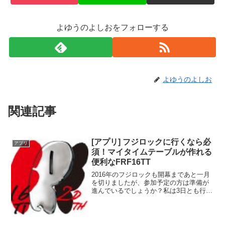
よゆうのよしおをフォローする
よゆうのよしお
関連記事
[アプリ] フジロックに行くなら必
アプリ
須！マイタイムテーブルが作れる
便利なFRF16TT
2016年のフジロックも開幕まであと一月
を切りましたが、参加予定の方は準備が
進んでいるでしょうか？私は3日とも行く
予定ですが、例年通り準備は一向に進ん
でいません…。特に、アーティストの予
習が…。現時点で既にタイムテーブルは
発表されていますの...