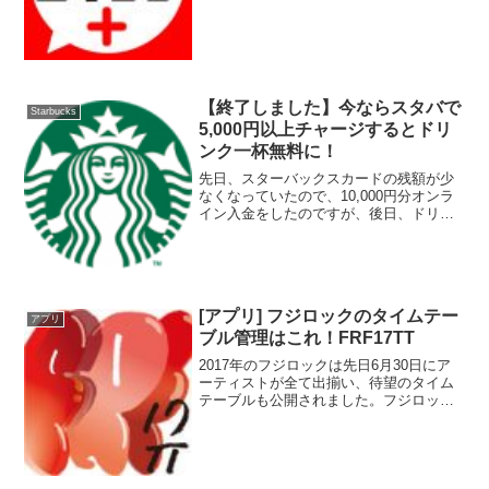
ジャンプ）を買うようになりました。最
初は友人に勧められてだったのですが、
今では紙に戻ろうとはとても思えませ
ん。私にとっては、電子版...
【終了しました】今ならスタバで
Starbucks
5,000円以上チャージするとドリ
ンク一杯無料に！
先日、スターバックスカードの残額が少
なくなっていたので、10,000円分オンラ
イン入金をしたのですが、後日、ドリン
クが無料になるドリンクチケットがメー
ルで送られてきていました。これは、今
スタバで行っているキャンペーンで、ス
ターバックスカード...
[アプリ] フジロックのタイムテー
アプリ
ブル管理はこれ！FRF17TT
2017年のフジロックは先日6月30日にア
ーティストが全て出揃い、待望のタイム
テーブルも公開されました。フジロック
はステージがいくつも分かれており、ス
テージ間の移動もサマソニなど他のフェ
スよりも時間がかかります。そのため、
事前にタイムテーブ...