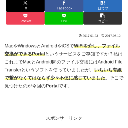
X
Facebook
はてブ
Pocket
LINE
コピー
2017.01.23
2017.06.12
MacやWindowsとAndroidやiOSで
WiFiを介し、ファイル
交換ができる
Porta
l
というサービスをご存知ですか？私は
これまでMacとAndroid間のファイル交換にはAndroid File
Transferというソフトを使っていましたが、
い
ちいち有線
で繋がなくてはならず少々不便に感じていました
。そこで
見つけたのが今回の
Portal
です。
スポンサーリンク