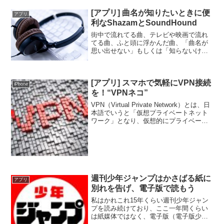
[アプリ] 曲名が知りたいときに便
アプリ
利なShazamとSoundHound
街中で流れてる曲、テレビや映画で流れ
てる曲、ふと頭に浮かんだ曲、「曲名が
思い出せない」もしくは「知らないけど
曲名を知りたい」なんて場面はよくある
と思います。前者の知ってるはずなのに
曲名が出てこないときのモヤモヤイライ
[アプリ] スマホで気軽にVPN接続
ラといったら…。後者は、...
iPhone
を！“VPNネコ”
VPN（Virtual Private Network）とは、日
本語でいうと「仮想プライベートネット
ワーク」となり、仮想的にプライベート
な通信を実現する技術です。会社や学校
のシステムに外部からアクセスすると
き、セキュリティーを確保するために...
週刊少年ジャンプはかさばる紙に
アプリ
別れを告げ、電子版で読もう
私はかれこれ15年くらい週刊少年ジャン
プを読み続けており、ここ一年間くらい
は紙媒体ではなく、電子版（電子版少年