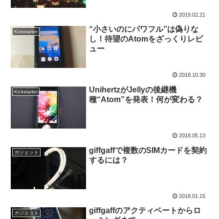
2019.02.21
“小さいのにパワフル”は偽りな
Kickstarter
し！待望のAtomをざっくりレビ
ュー
2018.10.30
UnihertzがJellyの後継機
Kickstarter
種“Atom”を発表！何が変わる？
2018.05.13
giffgaffで複数のSIMカードを契約
ガジェット
するには？
2018.01.15
giffgaffのアクティベートからロ
ガジェット