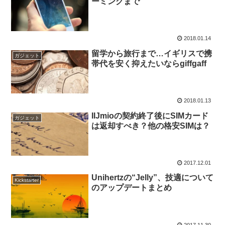
ーミングまで
2018.01.14
留学から旅行まで…イギリスで携
ガジェット
帯代を安く抑えたいならgiffgaff
2018.01.13
IIJmioの契約終了後にSIMカード
ガジェット
は返却すべき？他の格安SIMは？
2017.12.01
Unihertzの“Jelly”、技適について
Kickstarter
のアップデートまとめ
2017.11.30