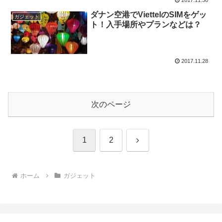
ダナン空港でViettelのSIMをゲッ
ガジェット
ト！入手場所やプランなどは？
2017.11.28
次のページ
次
1
2
へ
ホーム
ガジェット