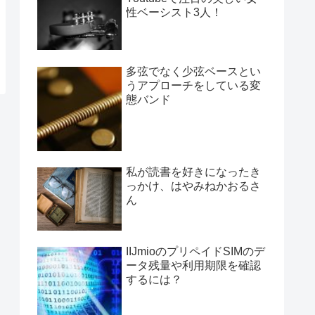
性ベーシスト3人！
多弦でなく少弦ベースとい
うアプローチをしている変
態バンド
私が読書を好きになったき
っかけ、はやみねかおるさ
ん
IIJmioのプリペイドSIMのデ
ータ残量や利用期限を確認
するには？