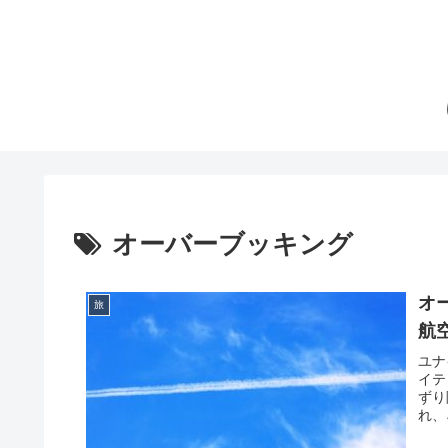
オーバーブッキング
オ
旅
航
ユナ
イテ
ずり
れ、