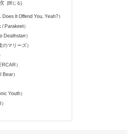
次
 Does It Offend You, Yeah?）
 Parakeet）
o Deathstarr）
毛皮のマリーズ）
）
ERCAR）
 Bear）
）
nic Youth）
U）