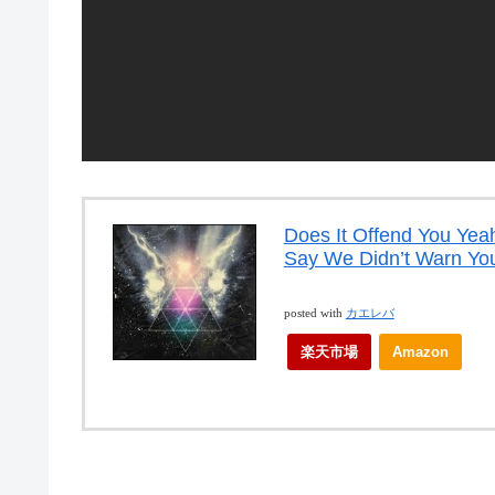
Does It Offend Yo
Say We Didn’t Warn 
posted with
カエレバ
楽天市場
Amazon