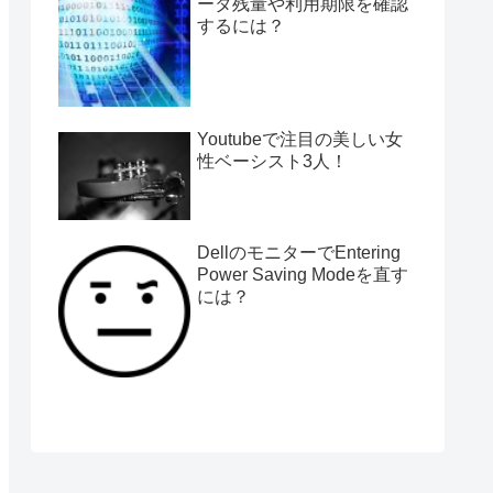
ータ残量や利用期限を確認
するには？
Youtubeで注目の美しい女
性ベーシスト3人！
DellのモニターでEntering
Power Saving Modeを直す
には？