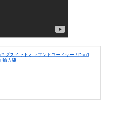
u Yeah? ダズイットオッフンドユーイヤー / Don’t
You 輸入盤