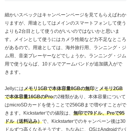
細かいスペックはキャンペーンページを見てもらえばわか
りますが、用途としてはメインのスマートフォンして使う
よりも2台目として使うのがいいのではないかと思いま
す。メインとして使うにはカメラ性能など力不足なところ
があるので。用途としては、海外旅行用、ランニング・ジ
ム用、音楽プレーヤーなどでしょうか。ランニング・ジム
用で使うならば、10ドルでアームバンドが追加購入がで
きます。
Jellyには
メモリ1GBで本体容量8GBの無印
と
メモリ2GB
で本体容量16GBのPro
の2種類があり、本体容量について
はmicroSDカードを使うことで256GBまで増やすことがで
きます。Kickstarterでの値段は、
無印で79ドル、Proで95
ドル（送料込み）
で、Kickstarterでのキャンペーン後は30
ドルずつ高くなるそうです。ちなみに、OSはAndroidでバ