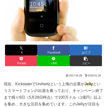
X
Facebook
はてブ
Pocket
LINE
コピー
2017.05.28
2018.01.26
現在、KickstaterでUnihertzという上海の企業が
Jelly
とい
うスマートフォンの出資を募っており、キャンペーン終了
まで残り9日（5月28日時点）で100万ドル（1億円）以上
を集め、大きな注目を集めています。このJellyが注目を