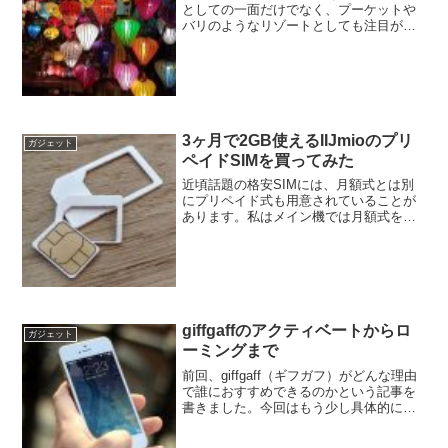
としての一面だけでなく、プーケットや
バリのようなリゾートとしても注目が高
まっています。先日、ベトナムへ旅行に
行き、中部のダナンとホイアン、そして
北部のハノイを巡ってきました。ダナン
国際空港でのSIMカード...
3ヶ月で2GB使えるIIJmioのプリ
ガジェット
ペイドSIMを買ってみた
近頃話題の格安SIMには、月額式とは別
にプリペイド式も用意されていることが
あります。私はメイン機では月額式を使
っていますが、最近サブ機にプリペイド
式としてIIJmioのプリペイドSIMを導入し
てみました。今回は、このプリペイド式
にどのような...
giffgaffのアクティベートからロ
ガジェット
ーミングまで
前回、giffgaff（ギフガフ）がどんな理由
で誰におすすめできるのかという記事を
書きました。今回はもう少し具体的に、
SIMのアクティベートから始まり、ロー
ミングの際の注意点などをまとめてみま