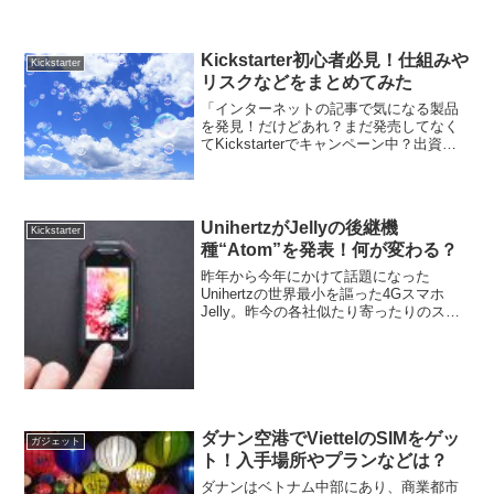
り、何をやるにしても体が一番の資本だ
なと痛感する日々です…。そ...
Kickstarter初心者必見！仕組みや
Kickstarter
リスクなどをまとめてみた
「インターネットの記事で気になる製品
を発見！だけどあれ？まだ発売してなく
てKickstarterでキャンペーン中？出資を
すれば製品が手に入る？」これが私が
Kickstarterを知ったきっかけです。繰り
返しKickstarterを使っている...
UnihertzがJellyの後継機
Kickstarter
種“Atom”を発表！何が変わる？
昨年から今年にかけて話題になった
Unihertzの世界最小を謳った4Gスマホ
Jelly。昨今の各社似たり寄ったりのスマ
ホとは一線を画するコンセプトで、また
製品自体の質も高いというガジェットマ
ニア垂涎の名作でした。先日、そんな彼
らが後継機種A...
ダナン空港でViettelのSIMをゲッ
ガジェット
ト！入手場所やプランなどは？
ダナンはベトナム中部にあり、商業都市