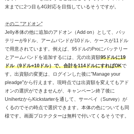
末までに2つ目も4G対応を目指しているそうですが。
その二 “アドオン”
Jelly本体の他に追加のアドオン（Add on）として、バッ
テリーが9ドル、アームバンドが10ドル、ケースが11ドル
で用意されています。例えば、95ドルのProにバッテリー
とアームバンドを追加するには、元の出資額
95ドルに19
ドル（9ドル+10ドル）で、合計を114ドルにすればOK
で
す。出資額の変更は、ログインした後に”Manage your
pleadge”から行えます。現時点では出資額を変えてもアド
オンの選択ができませんが、キャンペーン終了後に
UnihertzからKickstarterを通して、サーベイ（Survey）が
くるのでその時点で選択できます。本体の色についても同
様です。画面プロテクターは無料で付いてくるそうです。