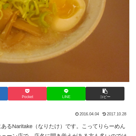
Pocket
LINE
コピー
2016.04.04
2017.10.28
るNaritake（なりたけ）です。こってりらーめん
チェーン店で、店名に聞き覚えがある方も多いのでは