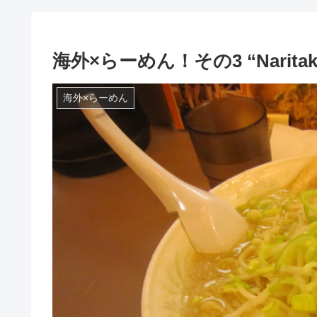
海外×らーめん！その3 “Naritake” 
海外×らーめん