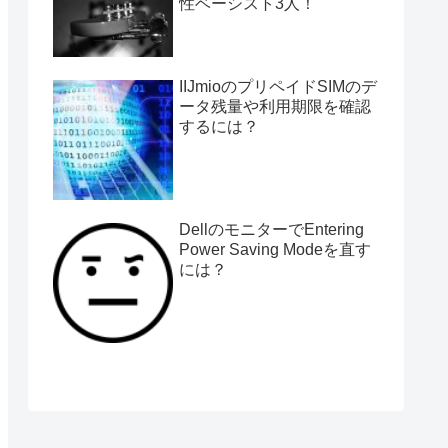
性ベーシスト3人！
IIJmioのプリペイドSIMのデ
ータ残量や利用期限を確認
するには？
DellのモニターでEntering
Power Saving Modeを直す
には？